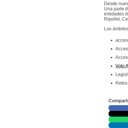
Desde nuest
Una parte d
entidades d
Ripollet, Ce
Los ámbitos
accesi
Accesi
Accesi
Voto A
Legis
Retos 
Comparti