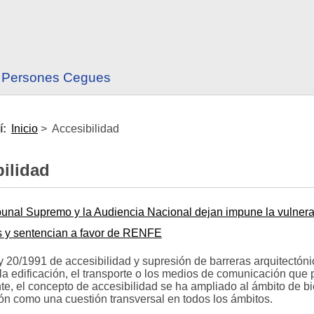
es Persones Cegues
í:
Inicio
>
Accesibilidad
ilidad
ibunal Supremo y la Audiencia Nacional dejan impune la vulner
s y sentencian a favor de RENFE
y 20/1991 de accesibilidad y supresión de barreras arquitectónic
la edificación, el transporte o los medios de comunicación que p
te, el concepto de accesibilidad se ha ampliado al ámbito de bie
n como una cuestión transversal en todos los ámbitos.