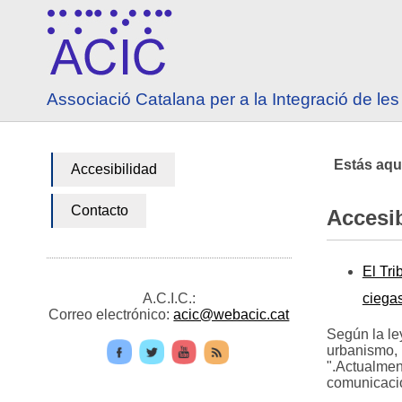
Ir a contenido
Ir a menú principal
Associació Catalana per a la Integració de l
Estás aqu
Accesibilidad
Contacto
Accesib
El Tr
A.C.I.C.:
ciega
Correo electrónico:
acic@webacic.cat
Según la le
urbanismo, 
".Actualmen
comunicació