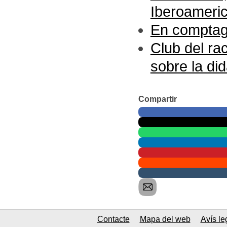
Iberoameric
En comptag
Club del rac
sobre la did
Compartir
Contacte
Mapa del web
Avís le