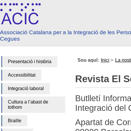
Anar a contingut
Anar a menú principal
Associació Catalana per a la Integració de les Pers
Cegues
Sou aquí:
Inici
>
La nost
Presentació i història
Accessibilitat
Revista El S
Integració laboral
Butlletí Inform
Cultura a l’abast de
Integració del
tothom
Apartat de Cor
Braille