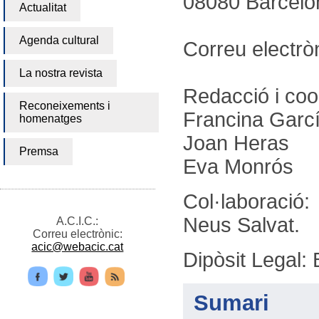
08080 Barcelo
Actualitat
Agenda cultural
Correu electrò
La nostra revista
Redacció i coo
Reconeixements i
Francina Garc
homenatges
Joan Heras
Premsa
Eva Monrós
Col·laboració:
Neus Salvat.
A.C.I.C.:
Correu electrònic:
acic@webacic.cat
Dipòsit Legal:
Sumari