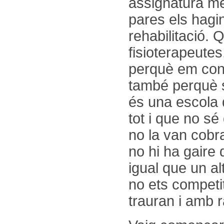
assignatura més
pares els hagin
rehabilitació.
fisioterapeute
perquè em conei
també perquè sí
és una escola 
tot i que no s
no la van cobra
no hi ha gaire 
igual que un al
no ets competit
trauran i amb r