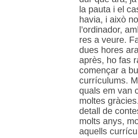
la pauta i el c
havia, i això n
l’ordinador, am
res a veure. Fa
dues hores ara
après, ho fas 
començar a bus
currículums. Mo
quals em van c
moltes gràcies
detall de conte
molts anys, mol
aquells currícu