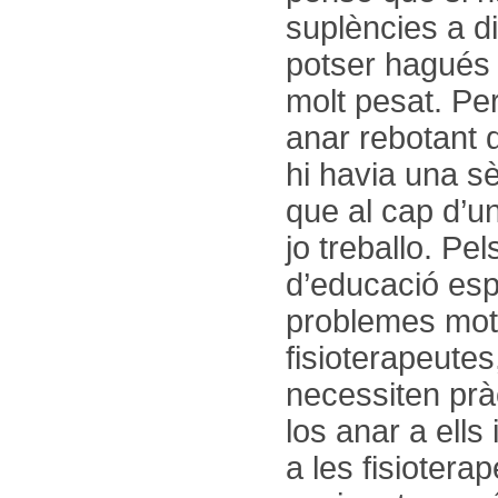
suplències a di
potser hagués t
molt pesat. Per
anar rebotant d
hi havia una sè
que al cap d’un
jo treballo. Pe
d’educació esp
problemes motr
fisioterapeute
necessiten pràc
los anar a ells 
a les fisioter