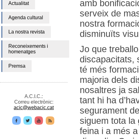
amb bonificacio
Actualitat
serveix de mas
Agenda cultural
nostra formació
disminuïts vis
La nostra revista
Reconeixements i
Jo que treballo
homenatges
discapacitats, 
Premsa
té més formació
majoria dels di
nosaltres ja s
A.C.I.C.:
tant hi ha d’ha
Correu electrònic:
acic@webacic.cat
segurament deu
siguem tota la 
feina i a més a