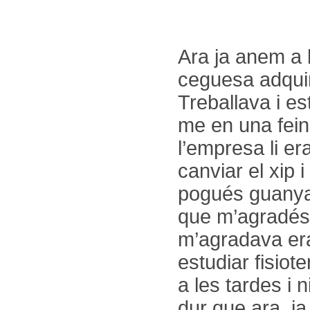
Ara ja anem a l
ceguesa adquir
Treballava i es
me en una fein
l’empresa li er
canviar el xip 
pogués guanyar
que m’agradés, 
m’agradava era
estudiar fisiote
a les tardes i
dur que ara, ja