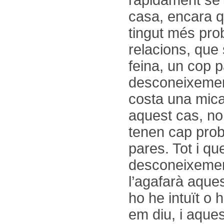
casa, encara q
tingut més pro
relacions, que
feina, un cop 
desconeixement
costa una mic
aquest cas, no
tenen cap pro
pares. Tot i q
desconeixement
l’agafarà aque
ho he intuït o
em diu, i aque