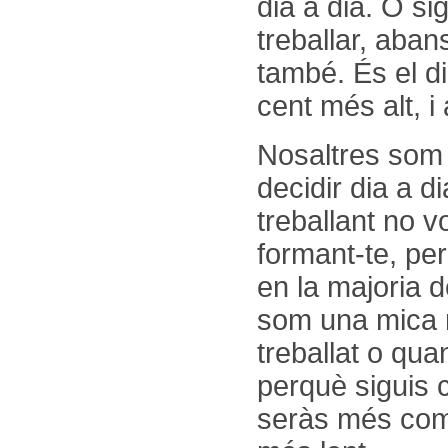
dia a dia. O s
treballar, aba
també. És el di
cent més alt, i
Nosaltres som 
decidir dia a d
treballant no v
formant-te, pe
en la majoria 
som una mica m
treballat o qua
perquè siguis 
seràs més com