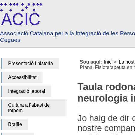
Anar a contingut
Anar a menú principal
Associació Catalana per a la Integració de les Pers
Cegues
Sou aquí:
Inici
>
La nost
Presentació i història
Plana. Fisioterapeuta en n
Accessibilitat
Taula rodon
Integració laboral
neurologia i
Cultura a l’abast de
tothom
Jo haig de dir 
Braille
nostre compan