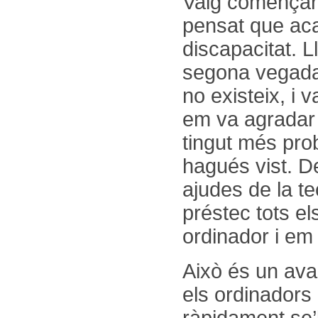
Vaig començar a
pensat que aca
discapacitat. 
segona vegada,
no existeix, i 
em va agradar f
tingut més pro
hagués vist. D
ajudes de la t
préstec tots el
ordinador i em d
Això és un ava
els ordinadors
ràpidament se’