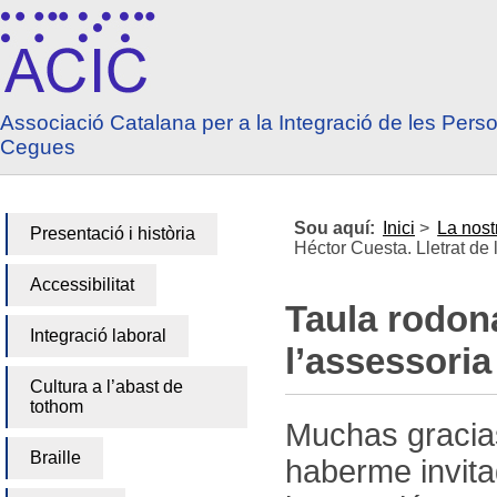
Anar a contingut
Anar a menú principal
Associació Catalana per a la Integració de les Pers
Cegues
Sou aquí:
Inici
>
La nost
Presentació i història
Héctor Cuesta. Lletrat de 
Accessibilitat
Taula rodona
Integració laboral
l’assessoria
Cultura a l’abast de
tothom
Muchas gracia
Braille
haberme invita