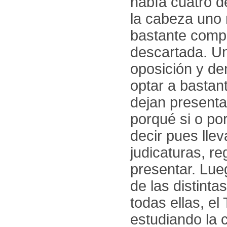
había cuatro d
la cabeza uno 
bastante compl
descartada. Un
oposición y de
optar a bastan
dejan presenta
porqué si o po
decir pues lle
judicaturas, re
presentar. Lue
de las distinta
todas ellas, e
estudiando la 