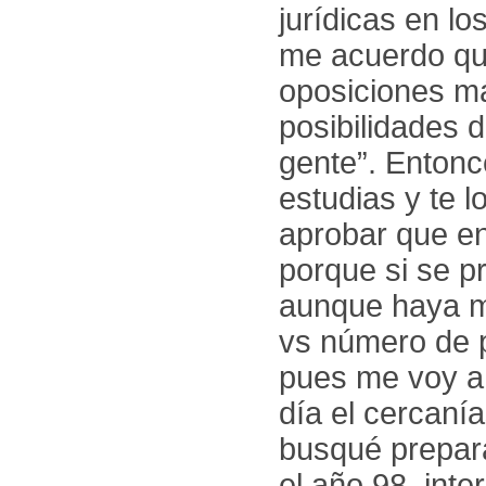
jurídicas en lo
me acuerdo que
oposiciones má
posibilidades 
gente”. Entonc
estudias y te 
aprobar que en
porque si se p
aunque haya me
vs número de 
pues me voy a 
día el cercaní
busqué prepara
el año 98, inte