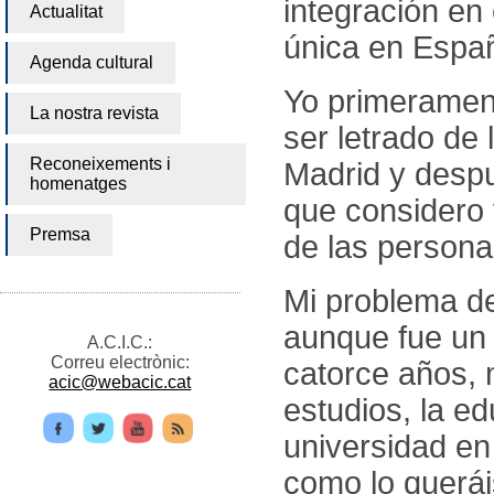
integración en
Actualitat
única en Espa
Agenda cultural
Yo primerament
La nostra revista
ser letrado de 
Reconeixements i
Madrid y despu
homenatges
que considero y
Premsa
de las persona
Mi problema d
aunque fue un 
A.C.I.C.:
Correu electrònic:
catorce años,
acic@webacic.cat
estudios, la e
universidad en
como lo querái