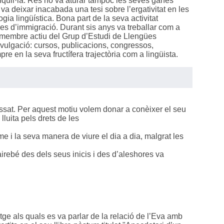
 tranquil·la. Res no va aturar tampoc les seves ganes
 va deixar inacabada una tesi sobre l’ergativitat en les
ia lingüística. Bona part de la seva activitat
ngües d’immigració. Durant sis anys va treballar com a
 membre actiu del Grup d’Estudi de Llengües
vulgació: cursos, publicacions, congressos,
e en la seva fructífera trajectòria com a lingüista.
sat. Per aquest motiu volem donar a conèixer el seu
luita pels drets de les
me i la seva manera de viure el dia a dia, malgrat les
airebé des dels seus inicis i des d’aleshores va
ge als quals es va parlar de la relació de l’Eva amb