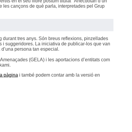
rtits en el seu llibre pòstum titulat "Anecdotari d’un
e les cançons de què parla, interpretades pel Grup
 durant tres anys. Són breus reflexions, pinzellades
i suggeridores. La iniciativa de publicar-los que van
 d’una persona tan especial.
ües Amenaçades (GELA) i les aportacions d’entitats com
rkami.
va pàgina
i també podem contar amb la versió en