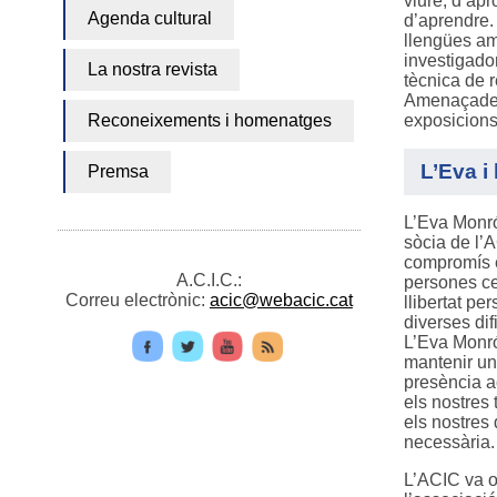
viure, d’apr
Agenda cultural
d’aprendre. 
llengües ama
investigador
La nostra revista
tècnica de 
Amenaçades,
Reconeixements i homenatges
exposicions,
L’Eva i
Premsa
L’Eva Monró
sòcia de l’
compromís e
A.C.I.C.:
persones ce
Correu electrònic:
acic@webacic.cat
llibertat pe
diverses dif
L’Eva Monrós
mantenir u
presència ac
els nostres 
els nostres
necessària.
L’ACIC va o