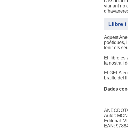
l’associació
vianant no 
d’havaneres
Llibre 
Aquest Anec
poètiques, 
tenir els s
El llibre es
la nostra i 
El GELA en
braille del 
Dades concr
ANECDOTA
Autor: MO
Editorial: 
EAN: 9788