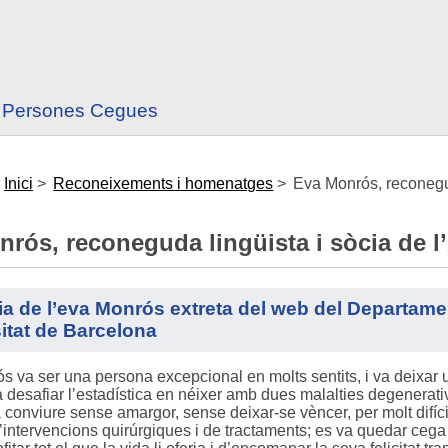
es Persones Cegues
:
Inici
>
Reconeixements i homenatges
>
Eva Monrós, reconegud
rós, reconeguda lingüista i sòcia de l
ia de l’eva Monrós extreta del web del Departame
itat de Barcelona
s va ser una persona excepcional en molts sentits, i va deixar 
 desafiar l’estadística en néixer amb dues malalties degeneratives
va conviure sense amargor, sense deixar-se vèncer, per molt difí
’intervencions quirúrgiques i de tractaments; es va quedar cega