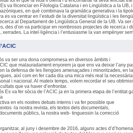
ofitar tot el que la vida li oferia i d’encomanar la seva felicitat
Es va llicenciar en Filologia Catalana i en Lingüística a la UB, i
zòniques, en què combinava la gramàtica generativa i la tipolog
a es va centrar en l’estudi de la diversitat lingüística i les lle
recerca al Departament de Lingüística General de la UB. Va ser
 des d’on va participar en nombrosos projectes de recerca i di
 xerrades. La intel·ligència i l’entusiasme la van empènyer sempr
 l’ACIC
s va ser una dona compromesa en diversos àmbits i
ACIC que malauradament enyorem ja que ens va deixar l’any pas
n la defensa de les llengües amenaçades i minoritzades, en la l
gues, així com en fer cada dia una mica més real la necessària
rsonal i nacional. Al mateix temps, volem recordar el seu obtimis
icultats que va haver d’enfrontar.
 Es va fer sòcia de l’ACIC ja en la primera etapa de l’entitat g
na
tiva en els nostres debats interns i va fer possible que
textos -la nostra revista, els textos dels documentals,
 documents públics, la nostra web- tinguessin la correcció
rganitzar, al juny i desembre de 2016, alguns actes d’d’homenat