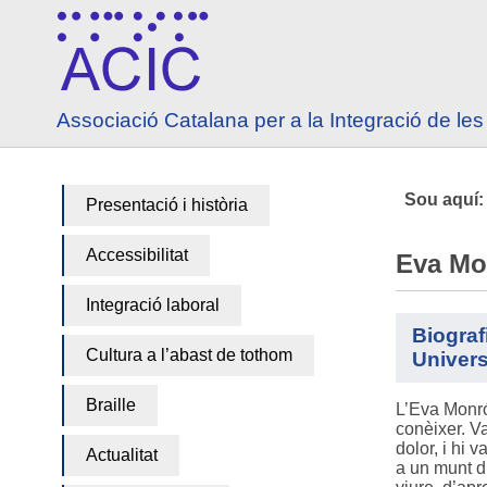
Anar a contingut
Anar a menú principal
Associació Catalana per a la Integració de l
Sou aquí
Presentació i història
Accessibilitat
Eva Mon
Integració laboral
Biograf
Cultura a l’abast de tothom
Univers
Braille
L’Eva Monró
conèixer. Va
dolor, i hi 
Actualitat
a un munt d