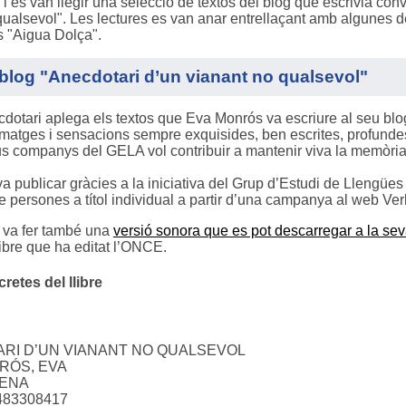
 i es van llegir una selecció de textos del blog que escrivia conve
qualsevol". Les lectures es van anar entrellaçant amb algunes d
 "Aigua Dolça".
i blog "Anecdotari d’un vianant no qualsevol"
dotari aplega els textos que Eva Monrós va escriure al seu blog
imatges i sensacions sempre exquisides, ben escrites, profundes 
eus companys del GELA vol contribuir a mantenir viva la memòria
 va publicar gràcies a la iniciativa del Grup d’Estudi de Lleng
de persones a títol individual a partir d’una campanya al web Ve
 va fer també una
versió sonora que es pot descarregar a la se
llibre que ha editat l’ONCE.
etes del llibre
RI D’UN VIANANT NO QUALSEVOL
NRÓS, EVA
VIENA
483308417