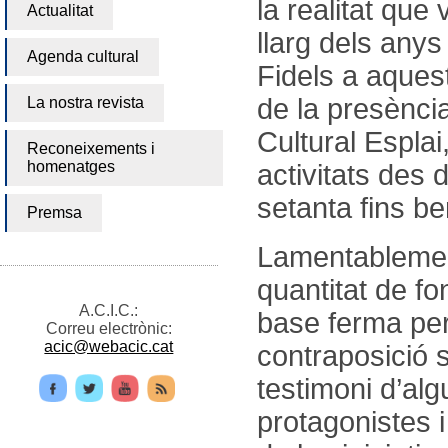
la realitat que
Actualitat
llarg dels anys
Agenda cultural
Fidels a aques
de la presènci
La nostra revista
Cultural Esplai
Reconeixements i
homenatges
activitats des
setanta fins be
Premsa
Lamentablemen
quantitat de f
A.C.I.C.:
base ferma per
Correu electrònic:
acic@webacic.cat
contraposició 
testimoni d’al
protagonistes 