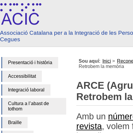
Anar a contingut
Anar a menú principal
Associació Catalana per a la Integració de les Pers
Cegues
Sou aquí:
Inici
>
Recone
Presentació i història
Retrobem la memòria
Accessibilitat
ARCE (Agrup
Integració laboral
Retrobem l
Cultura a l’abast de
tothom
Amb un
número
Braille
revista
, volem 