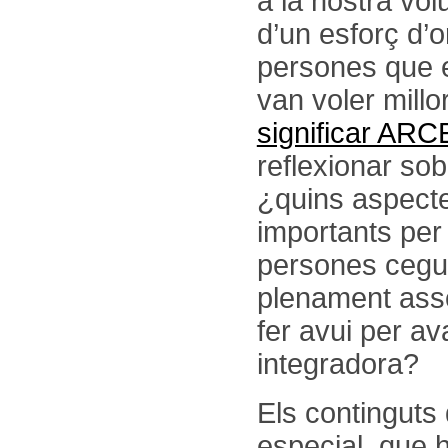
a la nostra vol
d’un esforç d’or
persones que es
van voler mill
significar ARC
reflexionar sob
¿quins aspect
importants per 
persones cegu
plenament asso
fer avui per a
integradora?
Els continguts
especial, que 