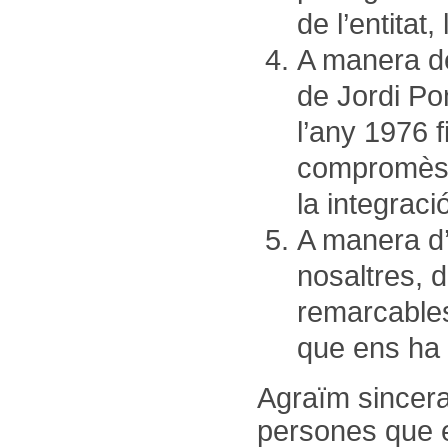
de l’entitat,
A manera de
de Jordi Po
l’any 1976 
compromès c
la integrac
A manera d’
nosaltres, 
remarcables
que ens ha 
Agraïm sincera
persones que e