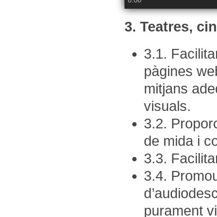
0:00
3. Teatres, ci
3.1. Facilit
pàgines web
mitjans ade
visuals.
3.2. Proporc
de mida i c
3.3. Facilit
3.4. Promour
d’audiodesc
purament vis