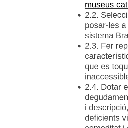
museus cat
2.2. Selecc
posar-les a
sistema Brai
2.3. Fer re
característ
que es toqui
inaccessibl
2.4. Dotar 
degudament
i descripci
deficients 