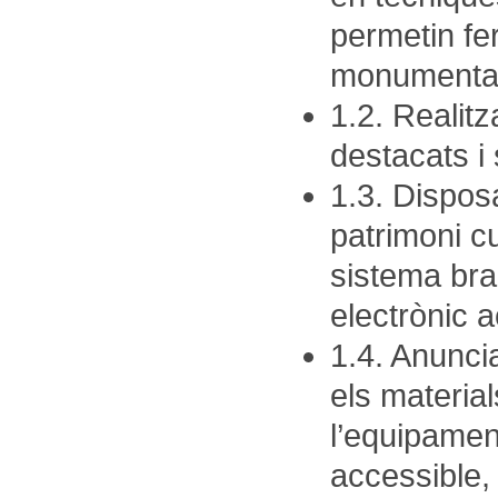
permetin fer
monumentals
1.2. Reali
destacats i 
1.3. Disposa
patrimoni cul
sistema brai
electrònic 
1.4. Anuncia
els materia
l’equipamen
accessible,