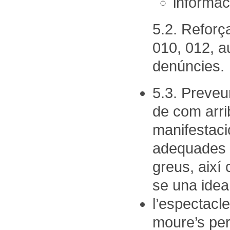
informac
5.2. Reforça
010, 012, au
denúncies.
5.3. Preveur
de com arri
manifestacio
adequades p
greus, així
se una idea
l’espectacl
moure’s per 