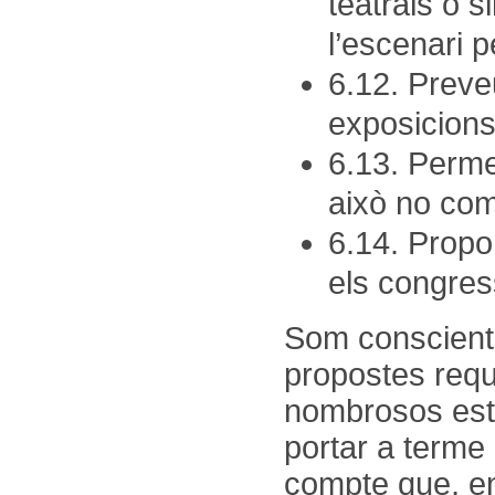
teatrals o s
l’escenari p
6.12. Preveu
exposicions 
6.13. Perme
això no com
6.14. Propor
els congre
Som conscients
propostes reque
nombrosos est
portar a terme 
compte que, en