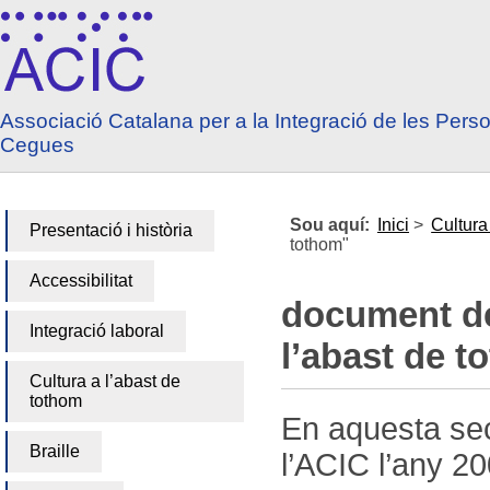
Anar a contingut
Anar a menú principal
Associació Catalana per a la Integració de les Pers
Cegues
Sou aquí:
Inici
>
Cultura
Presentació i història
tothom"
Accessibilitat
document de
Integració laboral
l’abast de t
Cultura a l’abast de
tothom
En aquesta sec
Braille
l’ACIC l’any 20