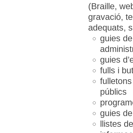
(Braille, we
gravació, te
adequats, s
guies de
administ
guies d’e
fulls i b
fulletons
públics
programe
guies de 
llistes d