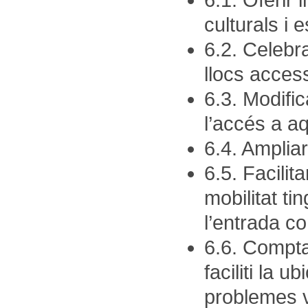
6.1. Oferir
culturals i 
6.2. Celebr
llocs access
6.3. Modifica
l’accés a a
6.4. Ampliar
6.5. Facilit
mobilitat tin
l’entrada co
6.6. Compt
faciliti la u
problemes v