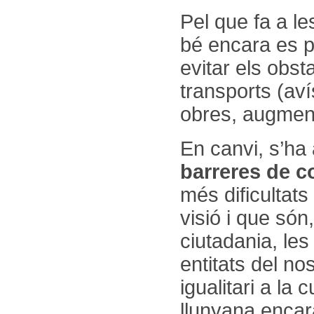
Pel que fa a le
bé encara es p
evitar els obst
transports (aví
obres, augment
En canvi, s’ha
barreres de 
més dificultat
visió i que só
ciutadania, les 
entitats del no
igualitari a la 
llunyana enca