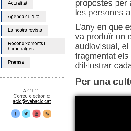
propostes per a
Actualitat
les persones a
Agenda cultural
L’any en que es
La nostra revista
va produïr un
Reconeixements i
audiovisual, e
homenatges
fragmentat els
Premsa
d’il·lustrar cad
Per una cult
A.C.I.C.:
Correu electrònic:
acic@webacic.cat