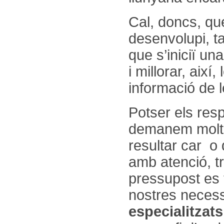
Cal, doncs, qu
desenvolupi, t
que s’iniciï un
i millorar, així,
informació de 
Potser els res
demanem molt i
resultar car o 
amb atenció, t
pressupost es t
nostres necess
especialitzat