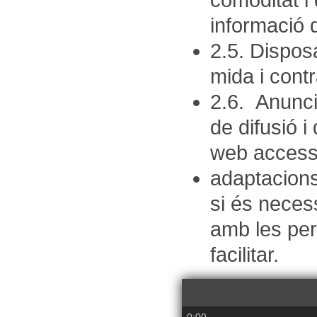
comoditat i 
informació 
2.5. Disposa
mida i cont
2.6. Anunci
de difusió i
web accessi
adaptacions
si és neces
amb les pe
facilitar.