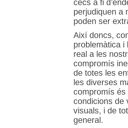
cecs a fi d’en
perjudiquen a n
poden ser extr
Així doncs, co
problemàtica i 
real a les nos
compromís inel
de totes les en
les diverses m
compromís és u
condicions de 
visuals, i de t
general.