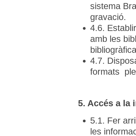
sistema Bra
gravació.
4.6. Establi
amb les bib
bibliogràfi
4.7. Dispos
formats pl
5. Accés a la
5.1. Fer arr
les informa