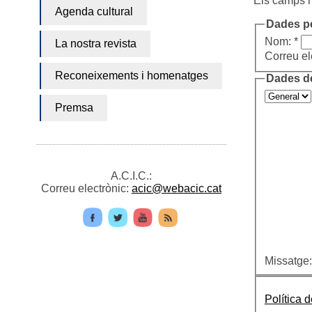
Els camps m
Agenda cultural
Dades p
Nom: *
La nostra revista
Correu el
Reconeixements i homenatges
Dades d
Premsa
A.C.I.C.:
Correu electrònic:
acic@webacic.cat
Missatge:
Política 