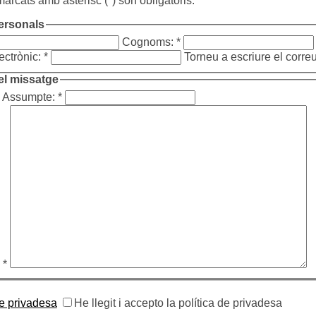
arcats amb asterisc (*) són obligatoris.
ersonals
Cognoms: *
ectrònic: *
Torneu a escriure el correu
el missatge
Assumpte: *
 *
de privadesa
He llegit i accepto la política de privadesa