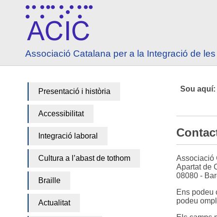
Anar a contingut
Anar a menú principal
Associació Catalana per a la Integració de l
Sou aquí
Presentació i història
Accessibilitat
Contac
Integració laboral
Cultura a l’abast de tothom
Associació 
Apartat de 
08080 - Ba
Braille
Ens podeu c
podeu ompli
Actualitat