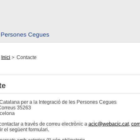
es Persones Cegues
:
Inici
>
Contacte
te
Catalana per a la Integració de les Persones Cegues
Correus 35263
rcelona
ontactar a través de correu electrònic a
acic@webacic.cat
,
com
r el següent formulari.