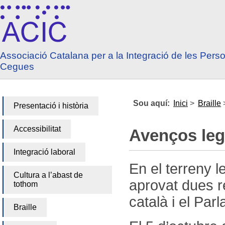
Anar a contingut
Anar a menú principal
Associació Catalana per a la Integració de les Pers
Cegues
Sou aquí:
Inici
>
Braille
Presentació i història
Accessibilitat
Avenços leg
Integració laboral
En el terreny l
Cultura a l’abast de
aprovat dues r
tothom
català i el Par
Braille