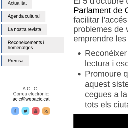
El 5 d’octubre 
Actualitat
Parlament de 
Agenda cultural
facilitar l’acc
problemes de v
La nostra revista
emprendre les
Reconeixements i
homenatges
Reconèixer 
Premsa
lectura i e
Promoure qu
aquest sist
A.C.I.C.:
cegues a la
Correu electrònic:
acic@webacic.cat
tots els ciu