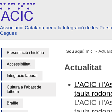
Anar a contingut
Anar a menú principal
Associació Catalana per a la Integració de les Pers
Cegues
Sou aquí:
Inici
>
Actualit
Presentació i història
Accessibilitat
Actualitat
Integració laboral
L’ACIC i l’
Cultura a l’abast de
tothom
taula rodona
L’ACIC i l’
Braille
taula rodon