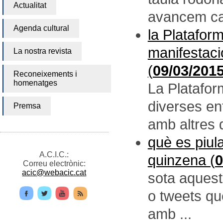
Actualitat
avancem cap
Agenda cultural
la Platafor
manifestaci
La nostra revista
(
09/03/201
Reconeixements i
homenatges
La Platafor
diverses en
Premsa
amb altres d
què es piula
A.C.I.C.:
quinzena (
0
Correu electrònic:
acic@webacic.cat
sota aquest 
o tweets qu
amb ...