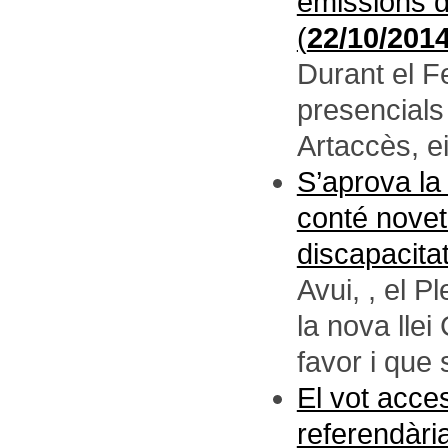
emissions de
(
22/10/201
Durant el Fe
presencials
Artaccès, ei
S’aprova la 
conté novet
discapacitat
Avui, , el 
la nova llei
favor i que s
El vot acce
referendària