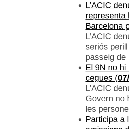
L’ACIC denu
representa 
Barcelona p
L’ACIC denu
seriós peri
passeig de .
El 9N no hi
cegues (
07
L’ACIC denu
Govern no ha
les persone
Participa a