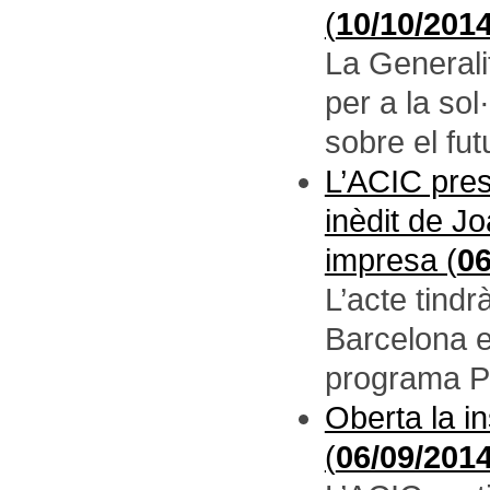
(
10/10/201
La Generali
per a la sol
sobre el futu
L’ACIC pres
inèdit de Jo
impresa (
06
L’acte tindr
Barcelona e
programa Pa
Oberta la i
(
06/09/201