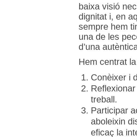
baixa visió ne
dignitat i, en 
sempre hem tin
una de les pec
d’una autèntica
Hem centrat la 
Conèixer i d
Reflexionar 
treball.
Participar a
aboleixin d
eficaç la in