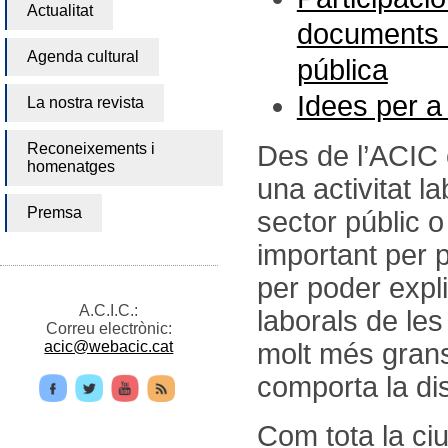
Actualitat
documents re
Agenda cultural
pública
Idees per a 
La nostra revista
Reconeixements i
Des de l’ACIC e
homenatges
una activitat la
Premsa
sector públic 
important per 
per poder expli
A.C.I.C.:
laborals de le
Correu electrònic:
acic@webacic.cat
molt més grans
comporta la di
Com tota la ci