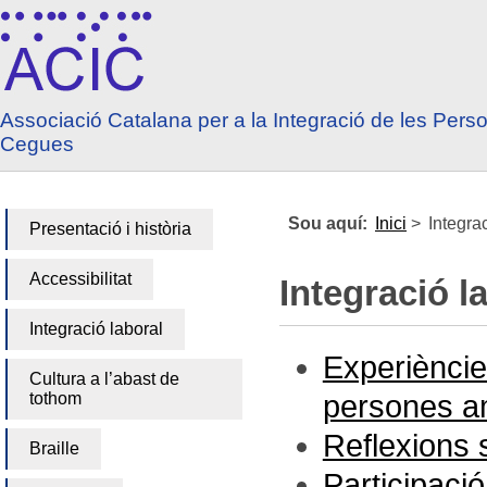
Anar a contingut
Anar a menú principal
Associació Catalana per a la Integració de les Pers
Cegues
Sou aquí:
Inici
>
Integra
Presentació i història
Accessibilitat
Integració l
Integració laboral
Experiències
Cultura a l’abast de
tothom
persones am
Reflexions s
Braille
Participació